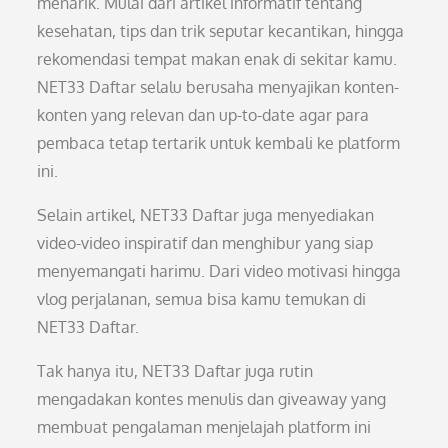
menarik. Mulai dari artikel informatif tentang
kesehatan, tips dan trik seputar kecantikan, hingga
rekomendasi tempat makan enak di sekitar kamu.
NET33 Daftar selalu berusaha menyajikan konten-
konten yang relevan dan up-to-date agar para
pembaca tetap tertarik untuk kembali ke platform
ini.
Selain artikel, NET33 Daftar juga menyediakan
video-video inspiratif dan menghibur yang siap
menyemangati harimu. Dari video motivasi hingga
vlog perjalanan, semua bisa kamu temukan di
NET33 Daftar.
Tak hanya itu, NET33 Daftar juga rutin
mengadakan kontes menulis dan giveaway yang
membuat pengalaman menjelajah platform ini