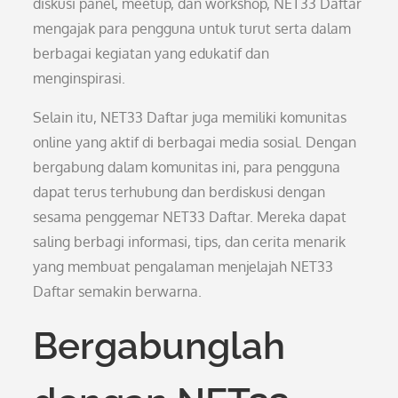
diskusi panel, meetup, dan workshop, NET33 Daftar
mengajak para pengguna untuk turut serta dalam
berbagai kegiatan yang edukatif dan
menginspirasi.
Selain itu, NET33 Daftar juga memiliki komunitas
online yang aktif di berbagai media sosial. Dengan
bergabung dalam komunitas ini, para pengguna
dapat terus terhubung dan berdiskusi dengan
sesama penggemar NET33 Daftar. Mereka dapat
saling berbagi informasi, tips, dan cerita menarik
yang membuat pengalaman menjelajah NET33
Daftar semakin berwarna.
Bergabunglah