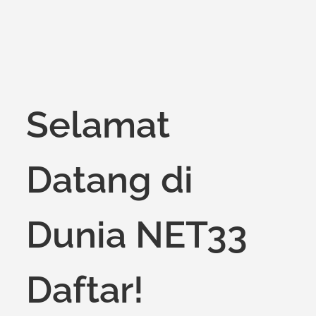
Selamat
Datang di
Dunia NET33
Daftar!