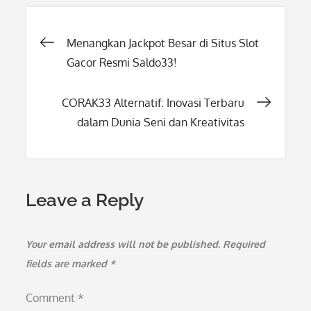
Post
Menangkan Jackpot Besar di Situs Slot
Gacor Resmi Saldo33!
navigation
CORAK33 Alternatif: Inovasi Terbaru
dalam Dunia Seni dan Kreativitas
Leave a Reply
Your email address will not be published.
Required
fields are marked
*
Comment
*