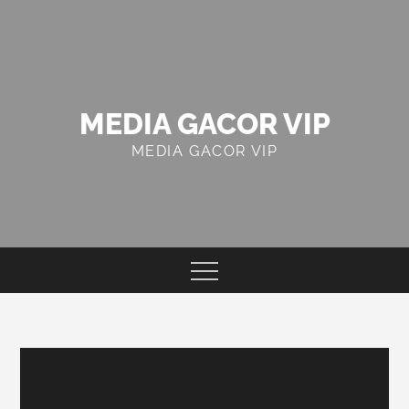
Skip
to
content
MEDIA GACOR VIP
MEDIA GACOR VIP