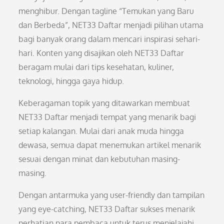
menghibur. Dengan tagline “Temukan yang Baru
dan Berbeda”, NET33 Daftar menjadi pilihan utama
bagi banyak orang dalam mencari inspirasi sehari-
hari. Konten yang disajikan oleh NET33 Daftar
beragam mulai dari tips kesehatan, kuliner,
teknologi, hingga gaya hidup.
Keberagaman topik yang ditawarkan membuat
NET33 Daftar menjadi tempat yang menarik bagi
setiap kalangan. Mulai dari anak muda hingga
dewasa, semua dapat menemukan artikel menarik
sesuai dengan minat dan kebutuhan masing-
masing.
Dengan antarmuka yang user-friendly dan tampilan
yang eye-catching, NET33 Daftar sukses menarik
perhatian para pembaca untuk terus menjelajahi