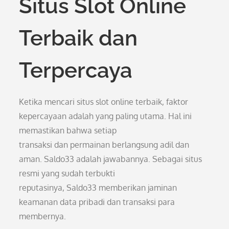
Situs Slot Online
Terbaik dan
Terpercaya
Ketika mencari situs slot online terbaik, faktor
kepercayaan adalah yang paling utama. Hal ini
memastikan bahwa setiap
transaksi dan permainan berlangsung adil dan
aman. Saldo33 adalah jawabannya. Sebagai situs
resmi yang sudah terbukti
reputasinya, Saldo33 memberikan jaminan
keamanan data pribadi dan transaksi para
membernya.