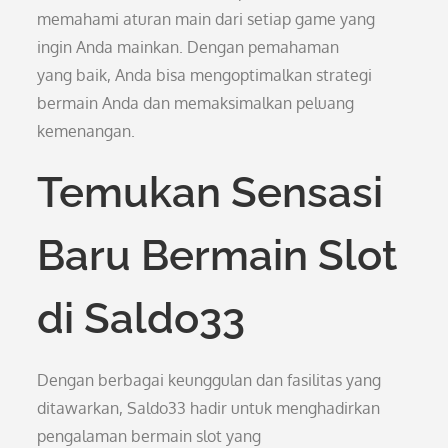
memahami aturan main dari setiap game yang
ingin Anda mainkan. Dengan pemahaman
yang baik, Anda bisa mengoptimalkan strategi
bermain Anda dan memaksimalkan peluang
kemenangan.
Temukan Sensasi
Baru Bermain Slot
di Saldo33
Dengan berbagai keunggulan dan fasilitas yang
ditawarkan, Saldo33 hadir untuk menghadirkan
pengalaman bermain slot yang