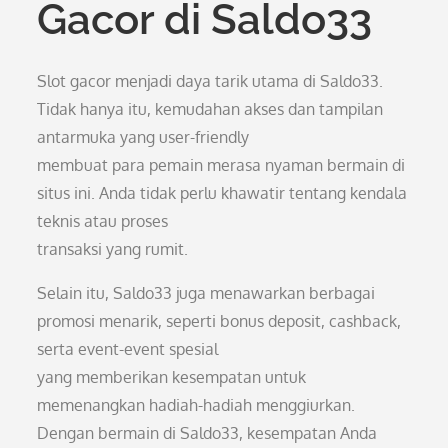
Gacor di Saldo33
Slot gacor menjadi daya tarik utama di Saldo33.
Tidak hanya itu, kemudahan akses dan tampilan
antarmuka yang user-friendly
membuat para pemain merasa nyaman bermain di
situs ini. Anda tidak perlu khawatir tentang kendala
teknis atau proses
transaksi yang rumit.
Selain itu, Saldo33 juga menawarkan berbagai
promosi menarik, seperti bonus deposit, cashback,
serta event-event spesial
yang memberikan kesempatan untuk
memenangkan hadiah-hadiah menggiurkan.
Dengan bermain di Saldo33, kesempatan Anda