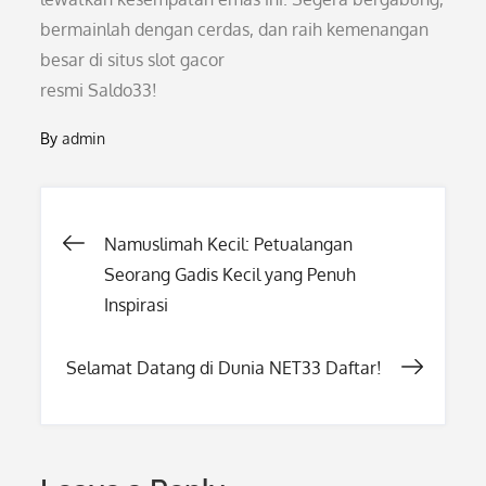
bermainlah dengan cerdas, dan raih kemenangan
besar di situs slot gacor
resmi Saldo33!
By
admin
Post
Namuslimah Kecil: Petualangan
Seorang Gadis Kecil yang Penuh
navigation
Inspirasi
Selamat Datang di Dunia NET33 Daftar!