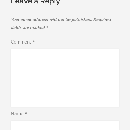
Leave a Reply
Your email address will not be published.
Required
fields are marked
*
Comment
*
Name
*