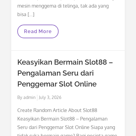
mesin menggema di telinga, tak ada yang
bisa […]
Menangkap
Read More
Sensasi
Slot:
Ketika
Keberuntungan
Memihak
Keasyikan Bermain Slot88 –
Pengalaman Seru dari
Penggemar Slot Online
Posted
By
admin
July 3, 2026
on
Create Random Article About Slot88
Keasyikan Bermain Slot88 – Pengalaman
Seru dari Penggemar Slot Online Siapa yang
tidak suka bermain game? Bagi pecinta game,