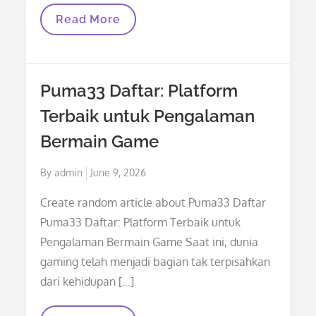
Menjadi
Read More
Pemain
Unggul
Di
Situs
Slot
Puma33 Daftar: Platform
Terpercaya
Terbaik untuk Pengalaman
Bermain Game
Posted
By
admin
June 9, 2026
on
Create random article about Puma33 Daftar
Puma33 Daftar: Platform Terbaik untuk
Pengalaman Bermain Game Saat ini, dunia
gaming telah menjadi bagian tak terpisahkan
dari kehidupan […]