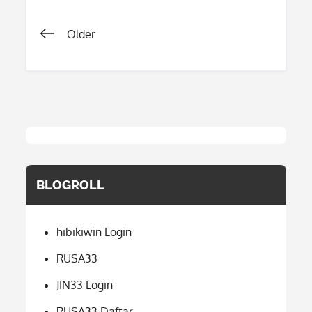
Posts
Older
navigation
BLOGROLL
hibikiwin Login
RUSA33
JIN33 Login
RUSA33 Daftar