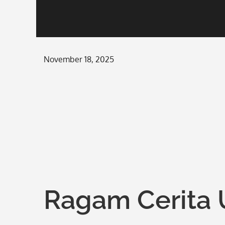
Posted
November 18, 2025
on
Ragam Cerita 