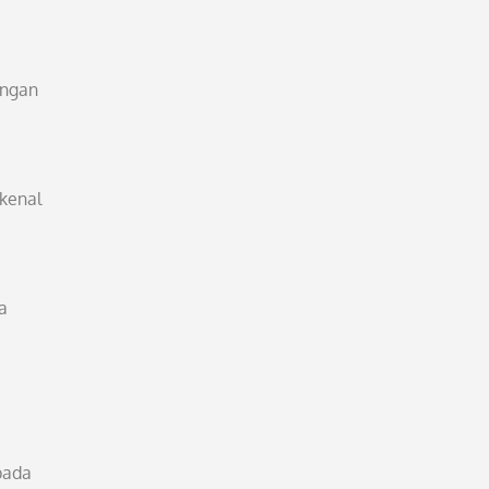
angan
 kenal
a
pada