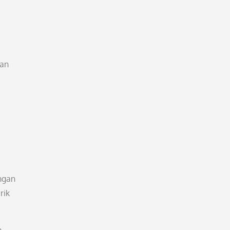
kan
ngan
rik