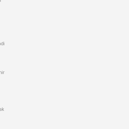
m
adi
hir
a
ak