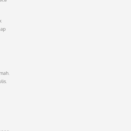
k
iap
amah.
lis.