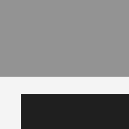
Skip
to
content