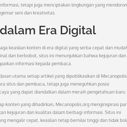
nformasi, tetapi juga menciptakan lingkungan yang mendoro
gemar seni dan kreativitas.
dalam Era Digital
aga keaslian konten di era digital yang serba cepat dan muda
inal dan berbobot, situs ini menunjukkan bahwa kejujuran dan
mpaikan informasi kepada pembaca.
ndasan utama setiap artikel yang dipublikasikan di Mecanopolis
ra situs dan pembaca, tetapi juga meneguhkan posisi
rcaya yang dapat diandalkan dalam meraih pengetahuan baru.
p konten yang dihadirkan, Mecanopolis.org menginspirasi pa
 kejujuran dan kualitas dalam berbagi informasi. Situs ini
g mengalir cepat, keaslian tetap bernilai tinggi dan tidak bo