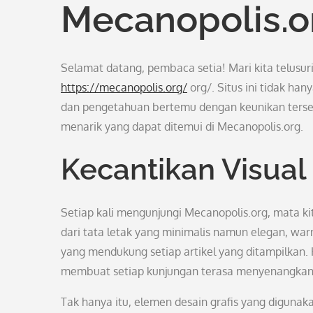
Mecanopolis.o
Selamat datang, pembaca setia! Mari kita telusuri
https://mecanopolis.org/
org/. Situs ini tidak han
dan pengetahuan bertemu dengan keunikan tersen
menarik yang dapat ditemui di Mecanopolis.org.
Kecantikan Visua
Setiap kali mengunjungi Mecanopolis.org, mata ki
dari tata letak yang minimalis namun elegan, w
yang mendukung setiap artikel yang ditampilkan
membuat setiap kunjungan terasa menyenangkan
Tak hanya itu, elemen desain grafis yang digunaka