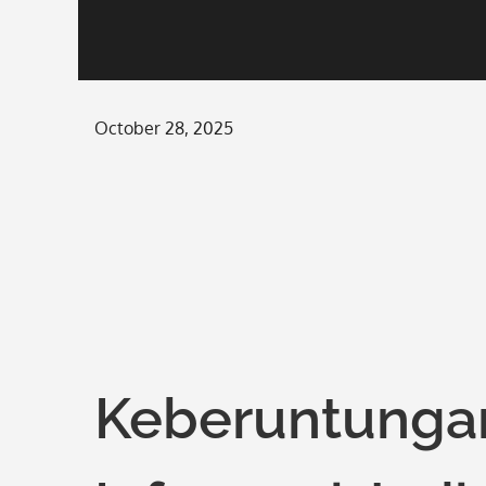
Posted
October 28, 2025
on
Keberuntungan