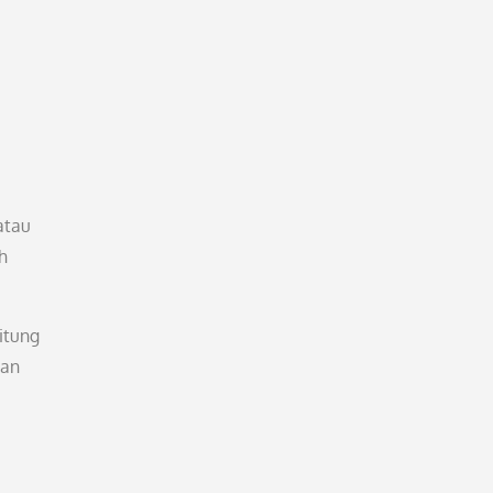
atau
h
itung
han