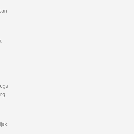
esan
.
juga
ang
jak.