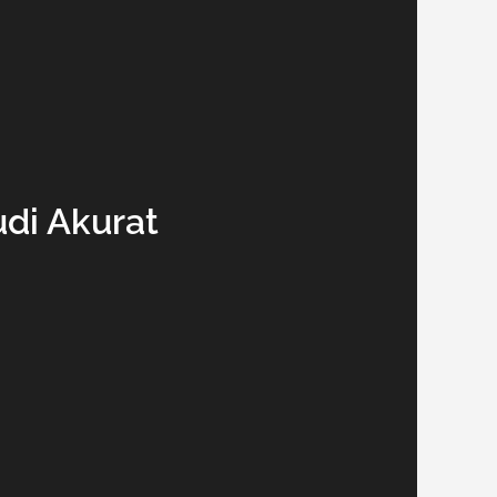
udi Akurat