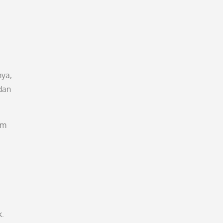
nya,
dan
am
k.