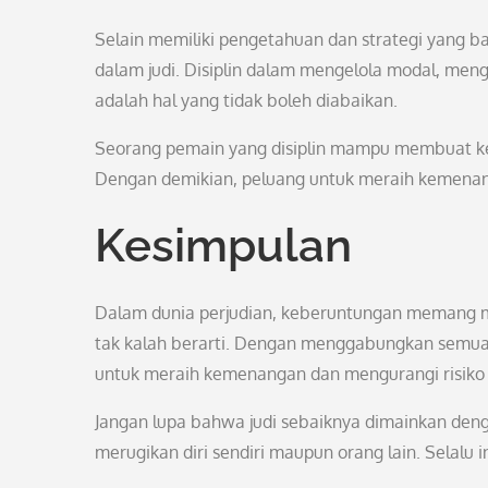
Selain memiliki pengetahuan dan strategi yang ba
dalam judi. Disiplin dalam mengelola modal, men
adalah hal yang tidak boleh diabaikan.
Seorang pemain yang disiplin mampu membuat kep
Dengan demikian, peluang untuk meraih kemenan
Kesimpulan
Dalam dunia perjudian, keberuntungan memang memi
tak kalah berarti. Dengan menggabungkan semua
untuk meraih kemenangan dan mengurangi risiko 
Jangan lupa bahwa judi sebaiknya dimainkan den
merugikan diri sendiri maupun orang lain. Selalu