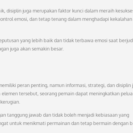
ik, disiplin juga merupakan faktor kunci dalam meraih kesuks
gontrol emosi, dan tetap tenang dalam menghadapi kekalahan
utusan yang lebih baik dan tidak terbawa emosi saat berjudi
gan juga akan semakin besar.
liki peran penting, namun informasi, strategi, dan disiplin 
 elemen tersebut, seorang pemain dapat meningkatkan pelu
kerugian.
gan tanggung jawab dan tidak boleh menjadi kebiasaan yang
 ingat untuk menikmati permainan dan tetap bermain dengan bi