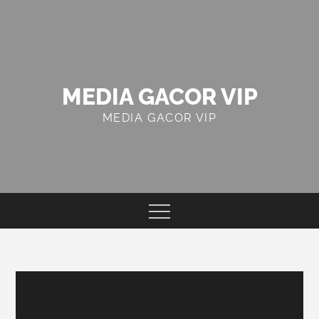
Skip
to
content
MEDIA GACOR VIP
MEDIA GACOR VIP