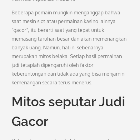
Beberapa pemain mungkin menganggap bahwa
saat mesin slot atau permainan kasino lainnya
“gacor”, itu berarti saat yang tepat untuk
memasang taruhan besar dan akan memenangkan
banyak uang. Namun, hal ini sebenarnya
merupakan mitos belaka. Setiap hasil permainan
judi tetaplah dipengaruhi oleh faktor
keberuntungan dan tidak ada yang bisa menjamin
kemenangan secara terus-menerus.
Mitos seputar Judi
Gacor