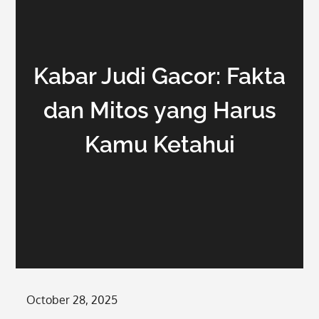
Kabar Judi Gacor: Fakta
dan Mitos yang Harus
Kamu Ketahui
Posted
October 28, 2025