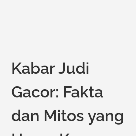
on
Kabar Judi
Gacor: Fakta
dan Mitos yang