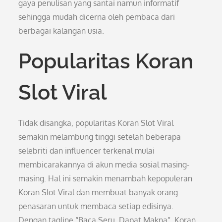
gaya penulisan yang santai namun informatif
sehingga mudah dicerna oleh pembaca dari
berbagai kalangan usia.
Popularitas Koran
Slot Viral
Tidak disangka, popularitas Koran Slot Viral
semakin melambung tinggi setelah beberapa
selebriti dan influencer terkenal mulai
membicarakannya di akun media sosial masing-
masing. Hal ini semakin menambah kepopuleran
Koran Slot Viral dan membuat banyak orang
penasaran untuk membaca setiap edisinya.
Dengan tagline “Baca Seru, Dapat Makna”, Koran