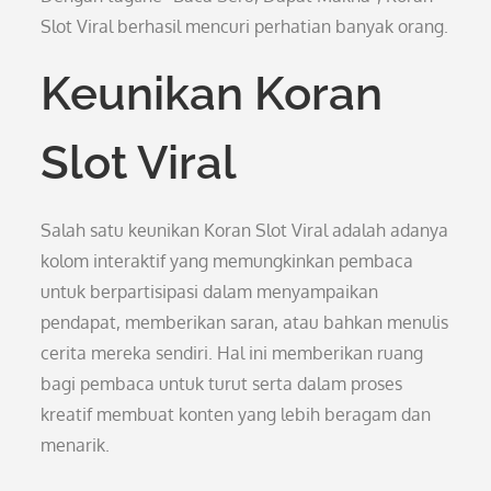
Slot Viral berhasil mencuri perhatian banyak orang.
Keunikan Koran
Slot Viral
Salah satu keunikan Koran Slot Viral adalah adanya
kolom interaktif yang memungkinkan pembaca
untuk berpartisipasi dalam menyampaikan
pendapat, memberikan saran, atau bahkan menulis
cerita mereka sendiri. Hal ini memberikan ruang
bagi pembaca untuk turut serta dalam proses
kreatif membuat konten yang lebih beragam dan
menarik.