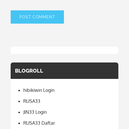
BLOGROLL
hibikiwin Login
RUSA33
JIN33 Login
RUSA33 Daftar