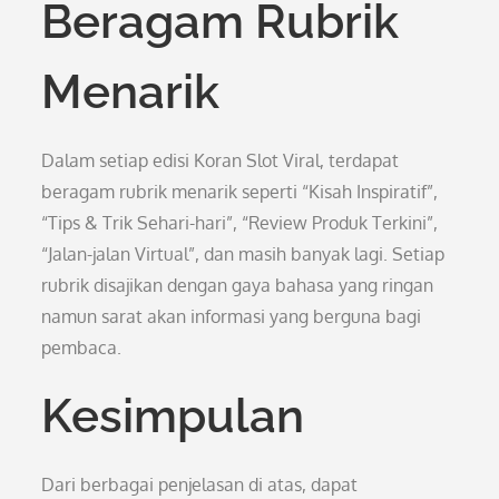
Beragam Rubrik
Menarik
Dalam setiap edisi Koran Slot Viral, terdapat
beragam rubrik menarik seperti “Kisah Inspiratif”,
“Tips & Trik Sehari-hari”, “Review Produk Terkini”,
“Jalan-jalan Virtual”, dan masih banyak lagi. Setiap
rubrik disajikan dengan gaya bahasa yang ringan
namun sarat akan informasi yang berguna bagi
pembaca.
Kesimpulan
Dari berbagai penjelasan di atas, dapat