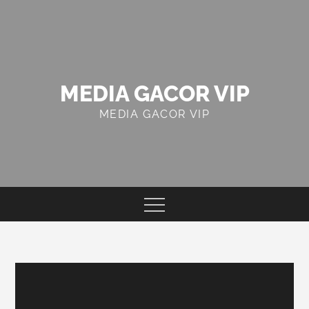
Skip
to
content
MEDIA GACOR VIP
MEDIA GACOR VIP