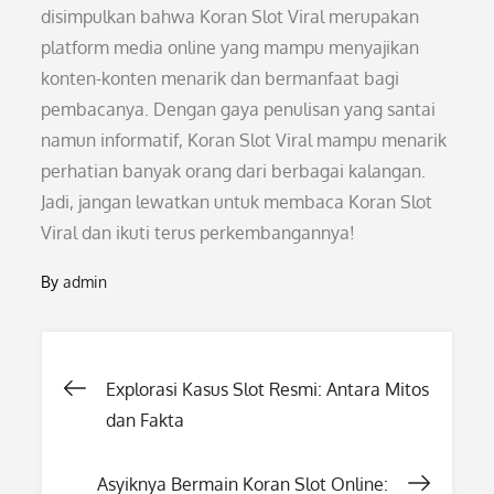
disimpulkan bahwa Koran Slot Viral merupakan
platform media online yang mampu menyajikan
konten-konten menarik dan bermanfaat bagi
pembacanya. Dengan gaya penulisan yang santai
namun informatif, Koran Slot Viral mampu menarik
perhatian banyak orang dari berbagai kalangan.
Jadi, jangan lewatkan untuk membaca Koran Slot
Viral dan ikuti terus perkembangannya!
By
admin
Post
Explorasi Kasus Slot Resmi: Antara Mitos
dan Fakta
navigation
Asyiknya Bermain Koran Slot Online: